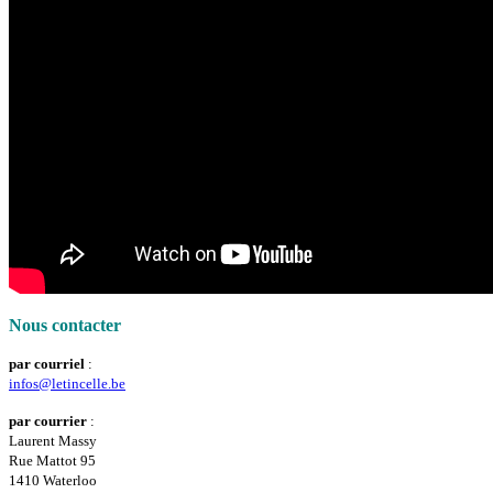
Nous contacter
par courriel
:
infos@letincelle.be
par courrier
:
Laurent Massy
Rue Mattot 95
1410 Waterloo