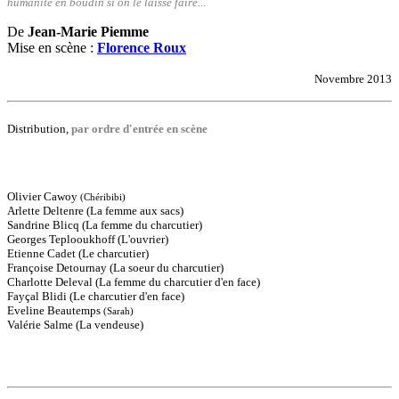
humanité en boudin si on le laisse faire...
De
Jean-Marie Piemme
Mise en scène :
Florence Roux
Novembre 2013
Distribution,
par ordre d'entrée en scène
Olivier Cawoy
(Chéribibi)
Arlette Deltenre
(La femme aux sacs)
Sandrine Blicq
(La femme du charcutier)
Georges Teplooukhoff
(L'ouvrier)
Etienne Cadet
(Le charcutier)
Françoise Detournay
(La soeur du charcutier)
Charlotte Deleval
(La femme du charcutier d'en face)
Fayçal Blidi
(Le charcutier d'en face)
Eveline Beautemps
(Sarah)
Valérie Salme
(La vendeuse)