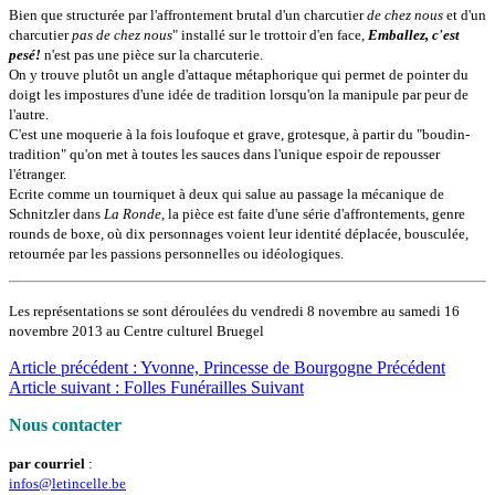
Bien que structurée par l'affrontement brutal d'un charcutier
de chez nous
et d'un
charcutier
pas de chez nous
" installé sur le trottoir d'en face,
Emballez, c'est
pesé!
n'est pas une pièce sur la charcuterie.
On y trouve plutôt un angle d'attaque métaphorique qui permet de pointer du
doigt les impostures d'une idée de tradition lorsqu'on la manipule par peur de
l'autre.
C'est une moquerie à la fois loufoque et grave, grotesque, à partir du "boudin-
tradition" qu'on met à toutes les sauces dans l'unique espoir de repousser
l'étranger.
Ecrite comme un tourniquet à deux qui salue au passage la mécanique de
Schnitzler dans
La Ronde
, la pièce est faite d'une série d'affrontements, genre
rounds de boxe, où dix personnages voient leur identité déplacée, bousculée,
retournée par les passions personnelles ou idéologiques.
Les représentations se sont déroulées du vendredi 8 novembre au samedi 16
novembre 2013 au Centre culturel Bruegel
Article précédent : Yvonne, Princesse de Bourgogne
Précédent
Article suivant : Folles Funérailles
Suivant
Nous contacter
par courriel
:
infos@letincelle.be