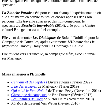
Elle est également enseignante et donne cours aux techniciens de
spectacle.
La Zinneke Parade
a été pour elle un champ d’expérimentation où
elle a pu mettre en oeuvre toutes les choses apprises dans son
parcours. Elle travaille aussi avec des non-comédiens, le
spectacle
La Brochette improbable
(2014), créé pour le Centre
culturel Bruegel, en est un bel exemple.
Elle vient de monter
Les Diablogues
de Roland Dubillard pour la
Compagnie de Bruxelles, après avoir monté
L’Homme dans le
plafond
de Timothy Dally pour La Compagnie La Joie.
Elle revient vers L’Etincelle, sa compagnie
mère
, avec un travail
sur Marivaux.
Mises en scènes à l'Etincelle
:
Cent ans et des pépites !
Divers auteurs
(Février 2022)
L'Ile des esclaves
de Marivaux (Février 2019)
Qui a tué le Père Noël ?
de Terence Feely (Novembre 2014)
Chronique du camp sud
de Eric Durnez (Février 2012)
Les Femmes de Dieu
de Victor Haïm (Novembre 2010)
Abribus
de Laurent Van Wetter (Février 2010)