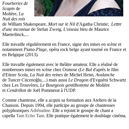
Fourberies de
Scapin
de
Molière,
La
Nuit des rois
de William Shakespeare,
Mort sur le Nil
d'Agatha Christie;
Lettre
d'une inconnue
de Stefan Zweig,
L'oiseau bleu
de Maurice
Maeterlinck,...
Elle travaille régulièrement en France, signe des mises en scène et
notamment
Piano-Plage
, opéra rock belge ayant tourné en France et
en Belgique (2013).
Elle travaille également avec le théâtre amateur. Elle a réalisé de
nombreuses mises en scène chez Osmose (
Le Bal
d'après le film
d'Ettore Scola
, La Nuit des reines
de Michel Heim,
Avalanche
de Tuncer Cücenoğlu,...) mais aussi
Le Dragon
d'Evguéni Schwartz
chez Les Trouvères,
Le Bourgeois gentilhomme
de Molière
et
Cendrillon
de Joël Pommerat à l'UDP.
Comme chanteuse, elle a acquis sa formation aux Ateliers de la
Chanson. Depuis 1994, elle participe au groupe de chanteuses
polyphoniques
Adrénaline
. Elle a rejoint le groupe de chant a
capella
Tam Echo Tam
. Elle pratique également le doublage cinéma.