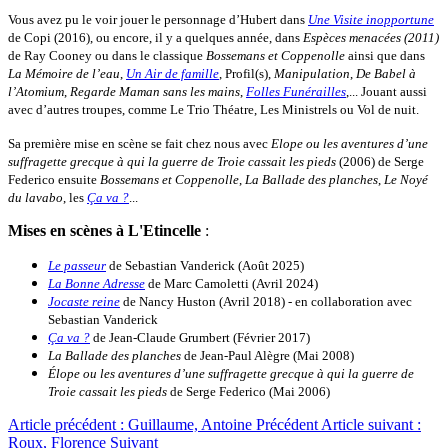
Vous avez pu le voir jouer le personnage d’Hubert dans
Une Visite inopportune
de Copi (2016), ou encore, il y a quelques année, dans
Espèces menacées (2011)
de Ray Cooney ou dans le classique
Bossemans et Coppenolle
ainsi que dans
La Mémoire de l’eau
,
Un Air de famille
, Profil(s),
Manipulation
,
De Babel à
l’Atomium
,
Regarde Maman sans les mains
,
Folles Funérailles
,... Jouant aussi
avec d’autres troupes, comme Le Trio Théatre, Les Ministrels ou Vol de nuit.
Sa première mise en scène se fait chez nous avec
Elope ou les aventures d’une
suffragette grecque à qui la guerre de Troie cassait les pieds
(2006) de Serge
Federico ensuite
Bossemans et Coppenolle
,
La Ballade des planches
,
Le Noyé
du lavabo
, les
Ça va ?
...
Mises en scènes à L'Etincelle
:
L
e pa
sseur
de Sebastian Vanderick (Août 2025)
La Bonne Adresse
de Marc Camoletti (Avril 2024)
Jocaste reine
de Nancy Huston (Avril 2018) - en collaboration avec
Sebastian Vanderick
Ça va ?
de Jean-Claude Grumbert (Février 2017)
La Ballade des planches
de Jean-Paul Alègre (Mai 2008)
Élope ou les aventures d’une suffragette grecque à qui la guerre de
Troie cassait les pieds
de Serge Federico (Mai 2006)
Article précédent : Guillaume, Antoine
Précédent
Article suivant :
Roux, Florence
Suivant