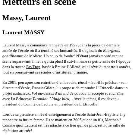
Metteurs en scène
Massy, Laurent
Laurent MASSY
Laurent Massy a commencé le théâtre en 1997, dans la pièce de dernière
année de l’école où il a terminé ses humanités. Il s’agissait du
Bourgeois
gentilhomme
de Molière. Un coup de foudre! N’étant jamais monté sur une
scène auparavant, il ne la quitta plus! Il suivit même sa petite amie de l’époque
dans la troupe
Pas Trop
, basée à Braine-l’Alleud, où il sévit durant trois années,
tout en poursuivant ses études d’instituteur primaire.
En 2001, peu après son entretien d’embauche, réussi - faut-il le préciser - son
directeur d’école, Francis Gilain, lui propose de rejoindre L’Etincelle dans un
projet audacieux,
Vol au-dessus d’un nid de coucou
. Il accepte et enchaîne
avec
La Princesse Turandot
,
L’Ange bleu
,... Avec le temps, il est devenu
président du Comité de Lecture et président de L’Etincelle!
Lors de sa première année d’enseignement à l’école Saint-Jean-Baptiste, il y
rencontre sa future femme. Ils se marient en 2005 et ont un fils, Matthéo !
Comme quoi Laurent est très attaché à ce lieu qui, de plus, est notre salle de
répétition attitrée!