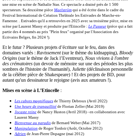
une mise en scène de Nathalie Stas. Ce spectacle a drainé près de 1 500
spectateurs. Sa deuxième pièce
Maelström
qui a été écrite dans le cadre du
Festival International de Création Théâtrale les Estivades de Marche-en-
Famenne. . Estivades qu'il a retrouvées en 2025 avec sa troisième pièce, mise en
scène par Laurent Massy et produite par l'Etincelle :
Le
Passeur
(pièce qui a fait
partie des 4 nommés au prix "Plein feux" organisé par l'Association des
Ecrivains Belges, fin 2024 !).
Et le futur ? Plusieurs projets d’écriture sur le feu, dans des
domaines variés :
Ravissement
(sur le thème du kidnapping),
Bloody
Origins
(sur le thème de Jack l’Eventreur),
Nous vivions à l'ombre
des crématoires
(un devoir de mémoire sur une des périodes les plus
sombres de l'histoire de l'humanité),
Juliette
(déclinaison personnelle
de la célèbre pièce de Shakespeare) ! Et des projets de BD, pour
autant qu'un dessinateur le rejoigne (avis aux amateurs !).
Mises en scène à L’Etincelle
:
Les
cabots magnifiques
de Thierry Debroux (Avril 2022)
Une heure de tranquillité
de Florian Zeller (Mai 2019)
Jocaste reine
de Nancy Huston (Avril 2018) - en collaboration avec
Laurent Massy
Bienvenue
au paradis
de Bernard Weber (Mai 2017)
Manipulation
de Roger Tordoir (Août, Octobre 2012)
Adrien
de Jean-Pierre Dopagne (mai 2012)