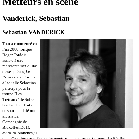
Metteurs en scène
Vanderick, Sebastian
Sebastian VANDERICK
Tout a commencé en
l’an 2000 lorsque
Roger Tordoir
assiste à une
représentation d’une
de ses pièces,
La
Princesse endormie
à laquelle Sebastian
participe pour la
troupe "Les
Tréteaux" de Solre-
Sur-Sambre. Fort de
ce soutien, il débute
alors à La
Compagnie de
Bruxelles. De là,
avide de planches, il
enchaîne pièce sur pièce et fréquente plusieurs autres troupes : La Réplique,