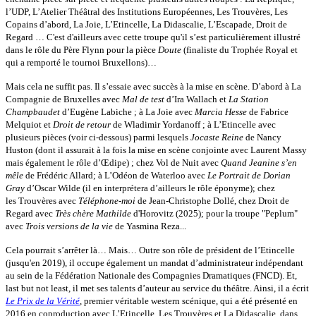
l’UDP, L’Atelier Théâtral des Institutions Européennes, Les Trouvères, Les
Copains d’abord, La Joie, L’Etincelle, La Didascalie, L’Escapade, Droit de
Regard … C'est d'ailleurs avec cette troupe qu'il s’est particulièrement illustré
dans le rôle du Père Flynn pour la pièce
Doute
(finaliste du Trophée Royal et
qui a remporté le tournoi Bruxellons)…
Mais cela ne suffit pas. Il s’essaie avec succès à la mise en scène. D’abord à La
Compagnie de Bruxelles avec
Mal de test
d’Ira Wallach et
La Station
Champbaudet
d’Eugène Labiche ; à La Joie avec
Marcia Hesse
de Fabrice
Melquiot et
Droit de retour
de Wladimir Yordanoff ; à L’Etincelle avec
plusieurs pièces (voir ci-dessous) parmi lesquels
Jocaste Reine
de Nancy
Huston (dont il assurait à la fois la mise en scène conjointe avec Laurent Massy
mais également le rôle d’Œdipe) ; chez Vol de Nuit avec
Quand Jeanine s’en
mêle
de Frédéric Allard; à L’Odéon de Waterloo avec
Le Portrait de Dorian
Gray
d’Oscar Wilde (il en interprétera d’ailleurs le rôle éponyme); chez
les Trouvères avec
Téléphone-moi
de Jean-Christophe Dollé, chez Droit de
Regard avec
Très chère Mathilde
d'Horovitz (2025); pour la troupe "Peplum"
avec
Trois versions de la vie
de Yasmina Reza...
Cela pourrait s’arrêter là… Mais… Outre son rôle de président de l’Etincelle
(jusqu'en 2019), il occupe également un mandat d’administrateur indépendant
au sein de la Fédération Nationale des Compagnies Dramatiques (FNCD). Et,
last but not least, il met ses talents d’auteur au service du théâtre. Ainsi, il a écrit
Le Prix de la Vérité
, premier véritable western scénique, qui a été présenté en
2016 en coproduction avec L’Etincelle, Les Trouvères et La Didascalie, dans